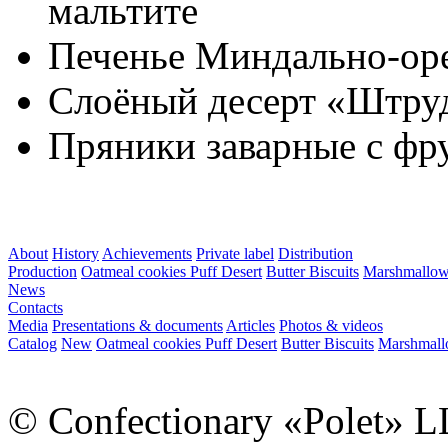
мальтите
Печенье Миндально-ор
Слоёный десерт «Штру
Пряники заварные с фр
About
History
Achievements
Private label
Distribution
Production
Oatmeal cookies
Puff Desert
Butter Biscuits
Marshmallo
News
Contacts
Media
Presentations & documents
Articles
Photos & videos
Catalog
New
Oatmeal cookies
Puff Desert
Butter Biscuits
Marshmal
© Confectionary «Polet» L